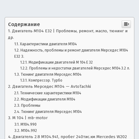
—
е
ч
а
а
с
Содержание
в
т
Двигатель M104 E32 | Проблемы, ремонт, масло, тюнинг и
о
т
др.
з
Характеристики двигателя М104
о
а
Надежность, проблемы и ремонт двигателя Мерседес М104
д
Е32 3.
н
а
Модификации двигателей М 104 Е 32
Проблемы и недостатки двигателей Мерседес М104 3.2 л.
в
о
Тюнинг двигателя Мерседес М104
а
Компрессор. Турбо
е
в
Двигатель Мерседес М104 — AvtoTachki
м
Технические характеристики М104
ы
о
Модификации двигателя М104
е
Проблемы
в
с
Тюнинг двигателя Мерседес М104
о
М 104 | mb-motor
п
т
М104.990
р
M104.992
о
Двигатель 2.8 М104.941, пробег 240тис.км Mercedes W202