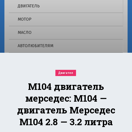
о
e
ДВИГАТЕЛЬ
m
г
ie
МОТОР
r.
2
r
МАСЛО
u
4
о
АВТОЛЮБИТЕЛЯМ
p
т
в
re
е
ч
m
Двигател
а
е
М104 двигатель
ie
т
н
мерседес: M104 —
r.
а
м
двигатель Мерседес
r
н
о
М104 2.8 — 3.2 литра
u
г
и