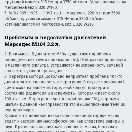
крутящий момент 315 Нм при 3750 об/мин. Устанавливался на
Mercedes-Benz S 320 W140.
5. M104.995 (1995 — 1997 г.в.) — мощность 220 л.с. при 5500
об/мин, крутящий момент 315 Нм при 3850 об/мин.
Устанавливался на Mercedes-Benz E 320 W210.
Проблемы и недостатки двигателей
Мерседес М104 3.2 л.
1. Течи масла. В двигателе М104 существует проблема
периодических течей прокладок ГБЦ, П-образной прокладки
и маслянного фильтра. Устраняется неисправность заменой
соответствующей прокладки.
2. Перегрев мотора. Довольно неприятная проблема 104-го
двигателя это склонность к перегреву. В случае проявлений
симптомов на вашем моторе, необходимо проверить
состояние радиатора и вискомуфты, которая живет около
100 тыс. км. Перегрев ведет к короблению ГБЦ, первыми
шагами к данной неисправности это вышеописанные течи из
под прокладок.
Кроме того, дешевое низкокачественное моторное масло
ведет к засорению маслофорсунок, как следствие задиры и
шум. При использовании качественного масла, бензина и