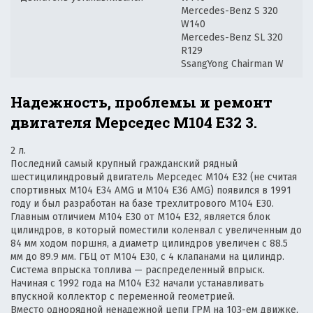
Mercedes-Benz S 320
W140
Mercedes-Benz SL 320
R129
SsangYong Chairman W
Надежность, проблемы и ремонт
двигателя Мерседес М104 Е32 3.
2 л.
Последний самый крупный гражданский рядный
шестицилиндровый двигатель Мерседес М104 Е32 (не считая
спортивных M104 E34 AMG и M104 E36 AMG) появился в 1991
году и был разработан на базе трехлитрового М104 Е30.
Главным отличием М104 Е30 от М104 Е32, является блок
цилиндров, в который поместили коленвал с увеличенным до
84 мм ходом поршня, а диаметр цилиндров увеличен с 88.5
мм до 89.9 мм. ГБЦ от М104 Е30, с 4 клапанами на цилиндр.
Система впрыска топлива — распределенный впрыск.
Начиная с 1992 года на М104 Е32 начали устанавливать
впускной коллектор с переменной геометрией.
Вместо однорядной ненадежной цепи ГРМ на 103-ем движке,