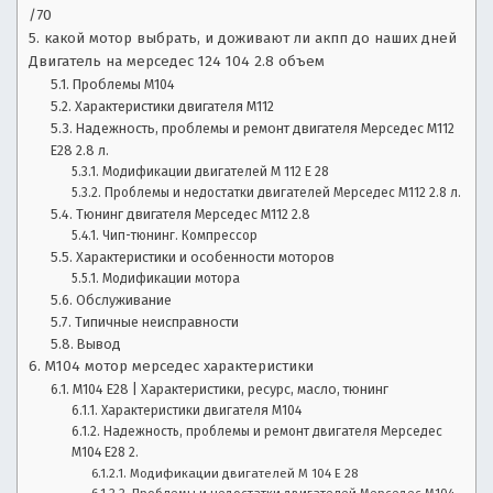
и,
с
/70
ы
о
какой мотор выбрать, и доживают ли акпп до наших дней
в
Двигатель на мерседес 124 104 2.8 объем
л
б
Проблемы М104
а
Характеристики двигателя М112
з
д
Надежность, проблемы и ремонт двигателя Мерседес М112
е
Е28 2.8 л.
о
л
Модификации двигателей М 112 Е 28
ь
Проблемы и недостатки двигателей Мерседес М112 2.8 л.
р
ц
Тюнинг двигателя Мерседес М112 2.8
Чип-тюнинг. Компрессор
е
ы
Характеристики и особенности моторов
в
Модификации мотора
а
,
Обслуживание
в
Типичные неисправности
т
р
Вывод
о.
М104 мотор мерседес характеристики
Л
е
M104 E28 | Характеристики, ресурс, масло, тюнинг
у
Характеристики двигателя М104
ч
м
Надежность, проблемы и ремонт двигателя Мерседес
ш
М104 Е28 2.
и
о
Модификации двигателей М 104 Е 28
е