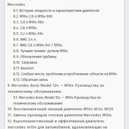
в
Mercedes
ы
История, мощность и характеристики двигателя
б
M104 2,8 л M104.900
о
3,0 л M104.98x
р
2,8 л M104.
3,2 л M104.99x
а
AMG 3.4 л
в
AMG 3,6 л M104.941 / M104.
т
Лучшие тюнинг-детали M104
о,
Обновления турбины
у
Заправка
х
Выхлоп
о
Слабые места, проблемы и проблемные области на M104
д
Обратная связь
з
Mercedes Benz Model 124 — M104 Руководства по
а
техническому обслуживанию
а
Mercedes Benz Model 124 — M104 Руководства по
в
техническому обслуживанию
т
Восстановленный газовый двигатель M104 W124 W129
о
Замена прокладки головки двигателя Mercedes M104
Высококачественный и эффективный двигатель
mercedes m104 для автомобилей, вдохновляющих на