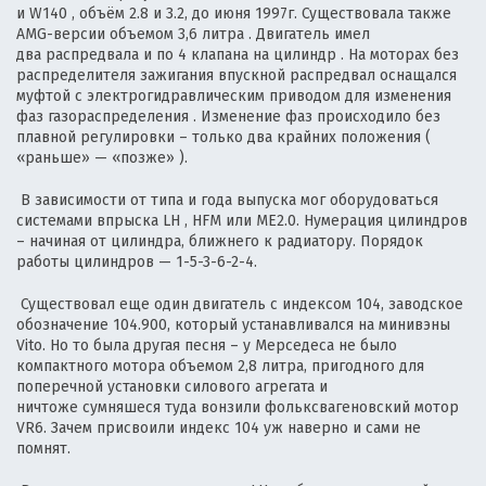
и W140 , объём 2.8 и 3.2, до июня 1997г. Существовала также
AMG-версии объемом 3,6 литра . Двигатель имел
два распредвала и по 4 клапана на цилиндр . На моторах без
распределителя зажигания впускной распредвал оснащался
муфтой с электрогидравлическим приводом для изменения
фаз газораспределения . Изменение фаз происходило без
плавной регулировки – только два крайних положения (
«раньше» — «позже» ).
В зависимости от типа и года выпуска мог оборудоваться
системами впрыска LH , HFM или ME2.0. Нумерация цилиндров
– начиная от цилиндра, ближнего к радиатору. Порядок
работы цилиндров — 1-5-3-6-2-4.
Существовал еще один двигатель с индексом 104, заводское
обозначение 104.900, который устанавливался на минивэны
Vito. Но то была другая песня – у Мерседеса не было
компактного мотора объемом 2,8 литра, пригодного для
поперечной установки силового агрегата и
ничтоже сумняшеся туда вонзили фольксвагеновский мотор
VR6. Зачем присвоили индекс 104 уж наверно и сами не
помнят.