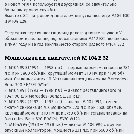
в новом М104 используется двухрядная, со значительно
большим сроком службы.
Вместе с 3.2-литровом двигателем выпускались еще М104 Е30
и М104 Е28.
Очередная версия шестицилиндрового двигателя, уже в V-
образном исполнении, под обозначением М112 Е32, появилась
в 1997 году и за год заняла место старого рядного М104 Е32.
Модификации двигателей М 104 Е 32
1. M104.990 (1991 — 1993 г.в.) — первая версия мощностью 231
л.с. при 5800 об/мин, крутящий момент 310 Нм при 4100 об/
мин. Степень сжатия 10. Устанавливался движок на Mercedes-
Benz 300 SE/SEL W140.
2. M104.991 (1993 — 1998 г.в.) — аналог рестайлингового М
104.990 для Mercedes-Benz SL320 R129.
3. M104.992 (1992 — 1997 г.в.) — аналог М 104.991, степень
сжатия снижена до 9.2, мощность 220 л.с. при 5500 об/мин,
крутящий момент 310 Нм при 3750 об/мин. Устанавливался на
Mercedes-Benz 320 E W124, E320 W124.
4. M104.994 (1993 — 1998 г.в.) — аналог М 104.990 с другим
впускным коллектором, мощность 231 л.с. при 5600 об/мин,