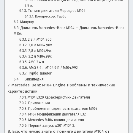
Проблемы и недостатки двигателей Мерседес М104
2.8 л.
с
н
Тюнинг двигателя Мерседес М104
о
Компрессор. Турбо
в
т
Минутку …
е
Двигатель Mercedes-Benz M104 — Двигатель Mercedes-Benz
т
M104
ы
2,8 л M104.900
а
3,0 л M104.98x
в
2,8 л M104.94x
т
3,2 л M104.99x
о
AMG 3.4 л
AMG 3,6 л M104.941 / M104.992
м
Турбо-диалог
о
— Википедия
б
Mercedes-Benz M104 Engine Проблемы и технические
и
характеристики
л
M104 E320 Характеристики двигателя
и
Приложения
с
Проблемы и надежность двигателя М104
т
М104 Модификации двигателя Е32
а
Mercedes M104 тюнинг двигателя
м
Первый запуск w201 M104 3.
:
Все, что нужно знать о тюнинге двигателя M104 от