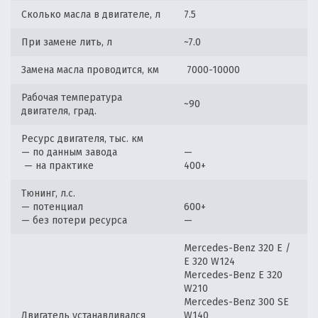
Сколько масла в двигателе, л
7.5
При замене лить, л
~7.0
Замена масла проводится, км
7000-10000
Рабочая температура
~90
двигателя, град.
Ресурс двигателя, тыс. км
— по данным завода
—
— на практике
400+
Тюнинг, л.с.
— потенциал
600+
— без потери ресурса
—
Mercedes-Benz 320 E /
E 320 W124
Mercedes-Benz E 320
W210
Mercedes-Benz 300 SE
Двигатель устанавливался
W140