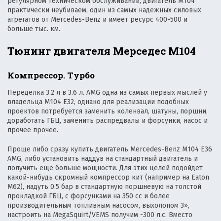
регулярном техническом обслуживании, двигатель М104
практически неубиваем, один из самых надежных силовых
агрегатов от Mercedes-Benz и имеет ресурс 400-500 и
больше тыс. км.
Тюнинг двигателя Мерседес М104
Компрессор. Турбо
Переделка 3.2 л в 3.6 л. AMG одна из самых первых мыслей у
владельца М104 Е32, однако для реализации подобных
проектов потребуется заменить коленвал, шатуны, поршни,
доработать ГБЦ, заменить распредвалы и форсунки, насос и
прочее прочее.
Проще либо сразу купить двигатель Mercedes-Benz M104 E36
AMG, либо установить наддув на стандартный двигатель и
получить еще больше мощности. Для этих целей подойдет
какой-нибудь скромный компрессор кит (например на Eaton
M62), надуть 0.5 бар в стандартную поршневую на толстой
прокладкой ГБЦ, с форсунками на 350 сс и более
производительным топливным насосом, выхолопом 3»,
настроить на MegaSquirt/VEMS получим ~300 л.с. Вместо