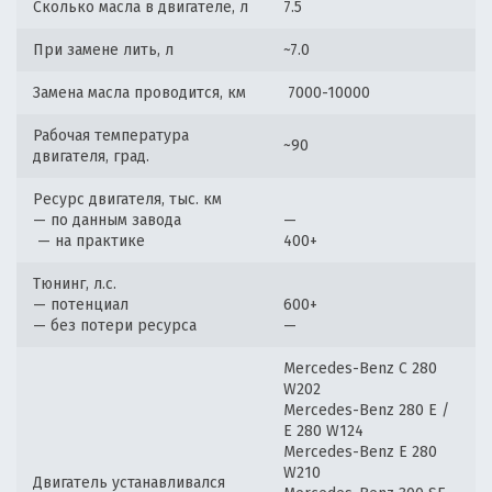
Сколько масла в двигателе, л
7.5
При замене лить, л
~7.0
Замена масла проводится, км
7000-10000
Рабочая температура
~90
двигателя, град.
Ресурс двигателя, тыс. км
— по данным завода
—
— на практике
400+
Тюнинг, л.с.
— потенциал
600+
— без потери ресурса
—
Mercedes-Benz C 280
W202
Mercedes-Benz 280 E /
E 280 W124
Mercedes-Benz E 280
W210
Двигатель устанавливался