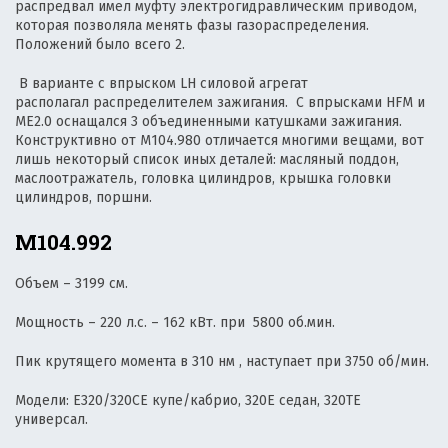
распредвал имел муфту электрогидравлическим приводом,
которая позволяла менять фазы газораспределения.
Положений было всего 2.
В варианте с впрыском LH силовой агрегат
располагал распределителем зажигания. С впрысками HFM и
ME2.0 оснащался 3 объединенными катушками зажигания.
Конструктивно от М104.980 отличается многими вещами, вот
лишь некоторый список иных деталей: масляный поддон,
маслоотражатель, головка цилиндров, крышка головки
цилиндров, поршни.
M104.992
Объем – 3199 см.
Мощность – 220 л.с. – 162 кВт. при 5800 об.мин.
Пик крутящего момента в 310 нм , наступает при 3750 об/мин.
Модели: E320/320CE купе/кабрио, 320E седан, 320TE
универсал.